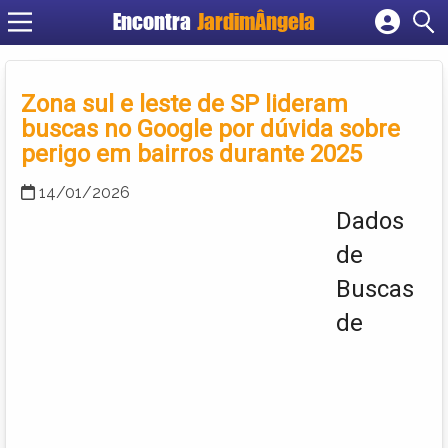
Encontra
JardimÂngela
Cadastrar empresa
Fazer login
Zona sul e leste de SP lideram
Criar conta
buscas no Google por dúvida sobre
perigo em bairros durante 2025
14/01/2026
Dados
de
Buscas
de