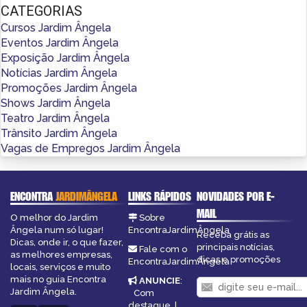
CATEGORIAS
Cursos Jardim Ângela
Eventos Jardim Ângela
Exposição Jardim Ângela
Notícias Jardim Ângela
Promoções Jardim Ângela
Shows Jardim Ângela
Teatro Jardim Ângela
Trânsito Jardim Ângela
Vagas de Empregos Jardim Ângela
ENCONTRA
JARDIMÂNGELA
LINKS RÁPIDOS
NOVIDADES POR E-
MAIL
O melhor do Jardim
Sobre
Ângela num só lugar!
EncontraJardimÂngela
Receba grátis as
Dicas, onde ir, o que fazer,
principais notícias,
Fale com o
as melhores empresas,
dicas e promoções
EncontraJardimÂngela
locais, serviços e muito
mais no guia Encontra
ANUNCIE
:
Jardim Ângela.
Com
destaque
|