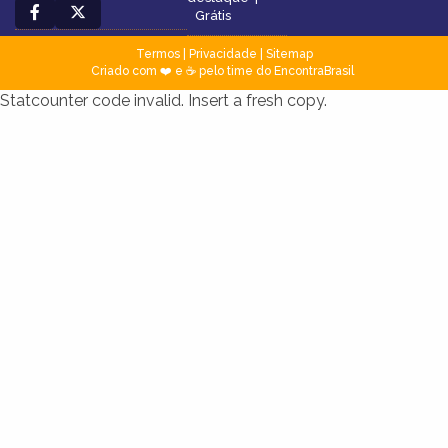
Grátis
Termos
|
Privacidade
|
Sitemap
Criado com ❤️ e ☕ pelo time do EncontraBrasil
Statcounter code invalid. Insert a fresh copy.