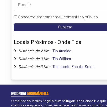
Concordo em tornar meu comentário público
Locais Próximos - Onde Fica:
Distância de 2 Km
-
Tio Arnaldo
Distância de 3 Km
-
Tio William
Distância de 3 Km
-
Transporte Escolar Soleil
ENCONTRA
JARDIMÂNGELA
O melhor do Jardim Ângela num só lugar! Dicas, onde ir, o que 
melhores empresas, locais, serviços e muito mais no guia Enco