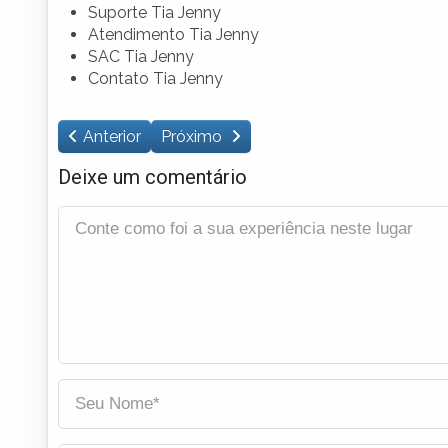
Suporte Tia Jenny
Atendimento Tia Jenny
SAC Tia Jenny
Contato Tia Jenny
Anterior
Próximo
Deixe um comentário