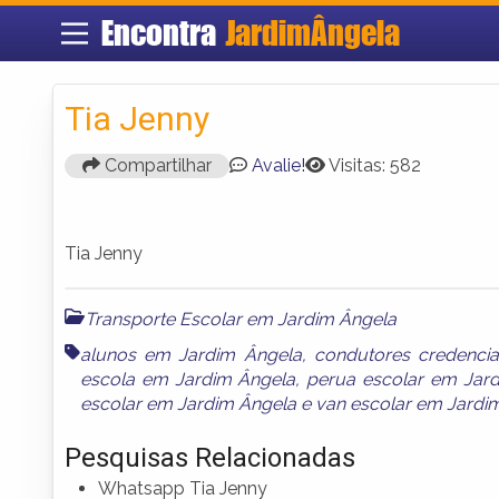
Encontra
JardimÂngela
Tia Jenny
Compartilhar
Avalie!
Visitas: 582
Tia Jenny
Transporte Escolar em Jardim Ângela
alunos em Jardim Ângela
,
condutores credenci
escola em Jardim Ângela
,
perua escolar em Jar
escolar em Jardim Ângela
e
van escolar em Jardi
Pesquisas Relacionadas
Whatsapp Tia Jenny