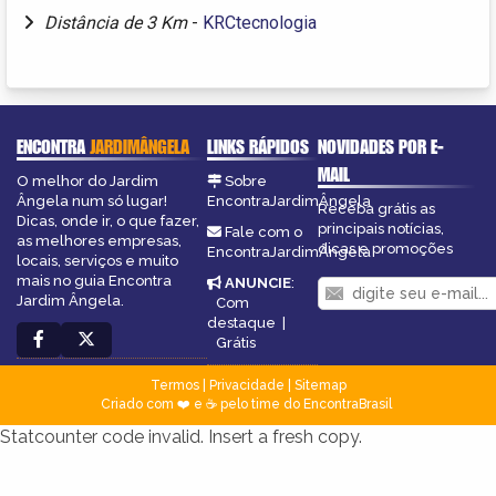
Distância de 3 Km
-
KRCtecnologia
ENCONTRA
JARDIMÂNGELA
LINKS RÁPIDOS
NOVIDADES POR E-
MAIL
O melhor do Jardim
Sobre
Ângela num só lugar!
EncontraJardimÂngela
Receba grátis as
Dicas, onde ir, o que fazer,
principais notícias,
Fale com o
as melhores empresas,
dicas e promoções
EncontraJardimÂngela
locais, serviços e muito
mais no guia Encontra
ANUNCIE
:
Jardim Ângela.
Com
destaque
|
Grátis
Termos
|
Privacidade
|
Sitemap
Criado com ❤️ e ☕ pelo time do EncontraBrasil
Statcounter code invalid. Insert a fresh copy.