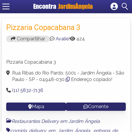
Encontra
JardimÂngela
Cadastrar empresa
Fazer login
Pizzaria Copacabana 3
Criar conta
Compartilhar
Avalie!
424
Pizzaria Copacabana 3
Rua Ribas do Rio Pardo, 5001 - Jardim Ângela - São
Paulo - SP - 04948-030
Endereço copiado!
(11) 5832-7136
Mapa
Comente
Restaurantes Delivery em Jardim Ângela
comida delivery em Jardim Ângela
,
entrega de