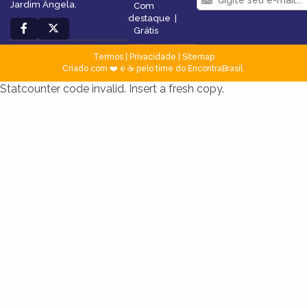
Jardim Ângela.
Com
destaque
|
Grátis
Termos
|
Privacidade
|
Sitemap
Criado com ❤️ e ☕ pelo time do EncontraBrasil
Statcounter code invalid. Insert a fresh copy.