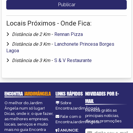
Locais Próximos - Onde Fica:
Distância de 2 Km
-
Rennan Pizza
Distância de 3 Km
-
Lanchonete Princesa Borges
Lagoa
Distância de 3 Km
-
S & V Restaurante
ENCONTRA
JARDIMÂNGELA
LINKS RÁPIDOS
NOVIDADES POR E-
MAIL
O melhor do Jardim
Sobre
Ângela num só lugar!
EncontraJardimÂngela
Receba grátis as
Dicas, onde ir, o que fazer,
principais notícias,
Fale com o
as melhores empresas,
dicas e promoções
EncontraJardimÂngela
locais, serviços e muito
mais no guia Encontra
ANUNCIE
: