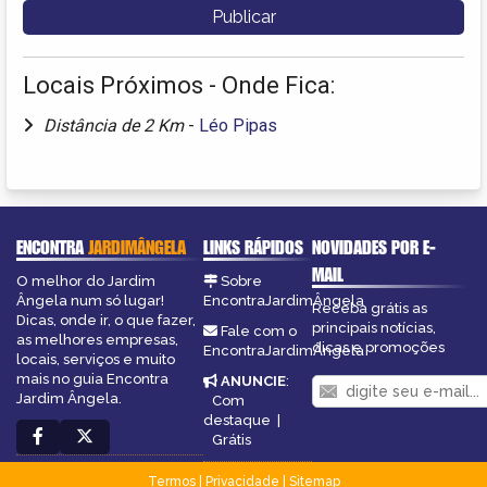
Locais Próximos - Onde Fica:
Distância de 2 Km
-
Léo Pipas
ENCONTRA
JARDIMÂNGELA
LINKS RÁPIDOS
NOVIDADES POR E-
MAIL
O melhor do Jardim
Sobre
Ângela num só lugar!
EncontraJardimÂngela
Receba grátis as
Dicas, onde ir, o que fazer,
principais notícias,
Fale com o
as melhores empresas,
dicas e promoções
EncontraJardimÂngela
locais, serviços e muito
mais no guia Encontra
ANUNCIE
:
Jardim Ângela.
Com
destaque
|
Grátis
Termos
|
Privacidade
|
Sitemap