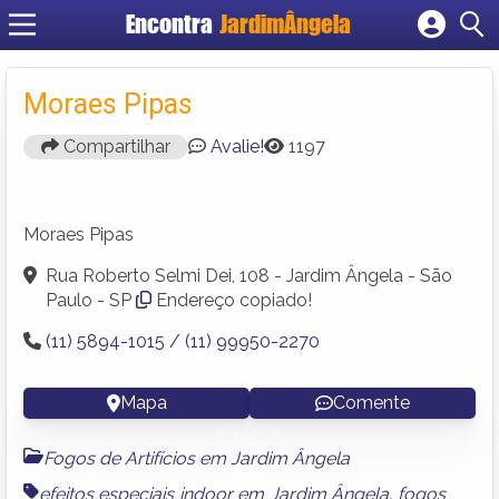
Encontra
JardimÂngela
Cadastrar empresa
Fazer login
Moraes Pipas
Criar conta
Compartilhar
Avalie!
1197
Moraes Pipas
Rua Roberto Selmi Dei, 108 - Jardim Ângela - São
Paulo - SP
Endereço copiado!
(11) 5894-1015 / (11) 99950-2270
Mapa
Comente
Fogos de Artifícios em Jardim Ângela
efeitos especiais indoor em Jardim Ângela
,
fogos