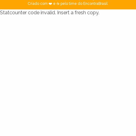
Criado com ❤️ e ☕ pelo time do EncontraBrasil
Statcounter code invalid. Insert a fresh copy.