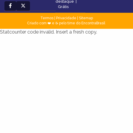
destaque
|
Grátis
Termos
|
Privacidade
|
Sitemap
Criado com ❤️ e ☕ pelo time do EncontraBrasil
Statcounter code invalid. Insert a fresh copy.