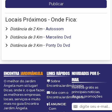
Locais Próximos - Onde Fica:
Distância de 2 Km
-
Autossom
Distância de 3 Km
-
Marcelino Dvd
Distância de 3 Km
-
Ponty Do Dvd
ENCONTRA
JARDIMÂNGELA
LINKS RÁPIDOS
NOVIDADES POR E-
MAIL
O melhor do Jardim
Sobre
Ângela num só lugar!
EncontraJardimÂngela
Receba grátis as
Dicas, onde ir, o que fazer,
principais notícias,
Fale com o
as melhores empresas,
dicas e promoções
EncontraJardimÂngela
locais, serviços e muito
mais no guia Encontra
ANUNCIE
:
Jardim Ângela.
Com