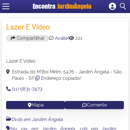
Encontra
JardimÂngela
Cadastrar empresa
Fazer login
Lazer E Vídeo
Criar conta
Compartilhar
Avalie!
221
Lazer E Vídeo
Estrada do M'Boi Mirim, 5476 - Jardim Ângela - São
Paulo - SP
Endereço copiado!
(11) 5831-7473
Mapa
Comente
Dvds em Jardim Ângela
blu ray em Jardim Ângela
,
cds em Jardim