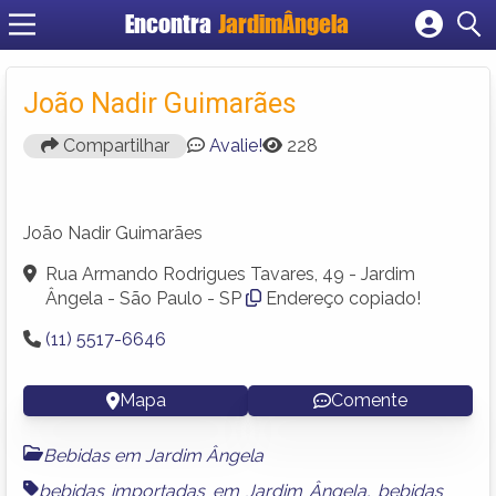
Encontra
JardimÂngela
Cadastrar empresa
Fazer login
João Nadir Guimarães
Criar conta
Compartilhar
Avalie!
228
João Nadir Guimarães
Rua Armando Rodrigues Tavares, 49 - Jardim
Ângela - São Paulo - SP
Endereço copiado!
(11) 5517-6646
Mapa
Comente
Bebidas em Jardim Ângela
bebidas importadas em Jardim Ângela
,
bebidas