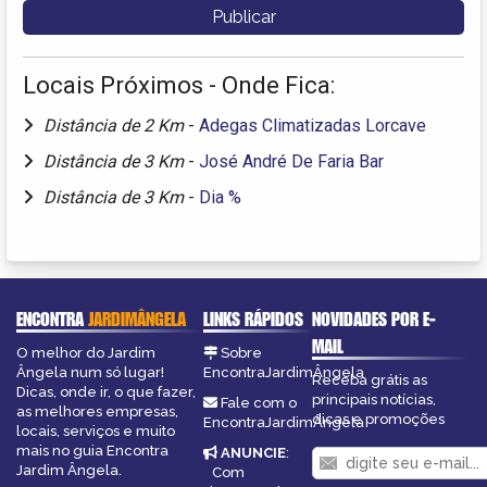
Locais Próximos - Onde Fica:
Distância de 2 Km
-
Adegas Climatizadas Lorcave
Distância de 3 Km
-
José André De Faria Bar
Distância de 3 Km
-
Dia %
ENCONTRA
JARDIMÂNGELA
LINKS RÁPIDOS
NOVIDADES POR E-
MAIL
O melhor do Jardim
Sobre
Ângela num só lugar!
EncontraJardimÂngela
Receba grátis as
Dicas, onde ir, o que fazer,
principais notícias,
Fale com o
as melhores empresas,
dicas e promoções
EncontraJardimÂngela
locais, serviços e muito
mais no guia Encontra
ANUNCIE
:
Jardim Ângela.
Com