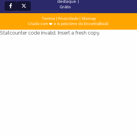
destaque
|
Grátis
Termos
|
Privacidade
|
Sitemap
Criado com ❤️ e ☕ pelo time do EncontraBrasil
Statcounter code invalid. Insert a fresh copy.