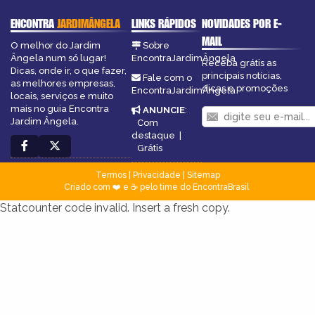
ENCONTRA
JARDIMÂNGELA
LINKS RÁPIDOS
NOVIDADES POR E-
MAIL
O melhor do Jardim
Sobre
Ângela num só lugar!
EncontraJardimÂngela
Receba grátis as
Dicas, onde ir, o que fazer,
principais notícias,
Fale com o
as melhores empresas,
dicas e promoções
EncontraJardimÂngela
locais, serviços e muito
mais no guia Encontra
ANUNCIE
:
Jardim Ângela.
Com
destaque
|
Grátis
Termos
|
Privacidade
|
Sitemap
Criado com ❤️ e ☕ pelo time do EncontraBrasil
Statcounter code invalid. Insert a fresh copy.