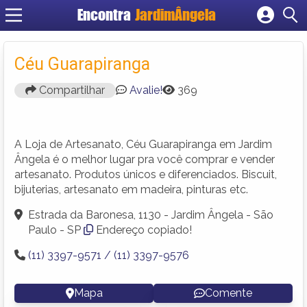
Encontra
JardimÂngela
Cadastrar empresa
Fazer login
Céu Guarapiranga
Criar conta
Compartilhar
Avalie!
369
A Loja de Artesanato, Céu Guarapiranga em Jardim
Ângela é o melhor lugar pra você comprar e vender
artesanato. Produtos únicos e diferenciados. Biscuit,
bijuterias, artesanato em madeira, pinturas etc.
Estrada da Baronesa, 1130 - Jardim Ângela - São
Paulo - SP
Endereço copiado!
(11) 3397-9571 / (11) 3397-9576
Mapa
Comente