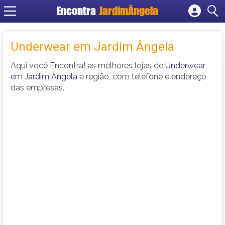
Encontra
JardimÂngela
Cadastrar empresa
Fazer login
Underwear em Jardim Ângela
Criar conta
Aqui você Encontra! as melhores lojas de
Underwear
em Jardim Ângela
e região, com telefone e endereço
das empresas.