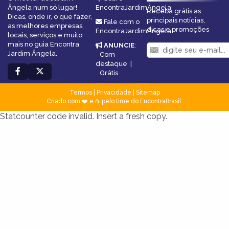
Ângela num só lugar!
EncontraJardimÂngela
Receba grátis as
Dicas, onde ir, o que fazer,
principais notícias,
Fale com o
as melhores empresas,
dicas e promoções
EncontraJardimÂngela
locais, serviços e muito
mais no guia Encontra
ANUNCIE
:
Jardim Ângela.
Com
destaque
|
Grátis
Termos
|
Privacidade
|
Sitemap
Criado com ❤️ e ☕ pelo time do EncontraBrasil
Statcounter code invalid. Insert a fresh copy.