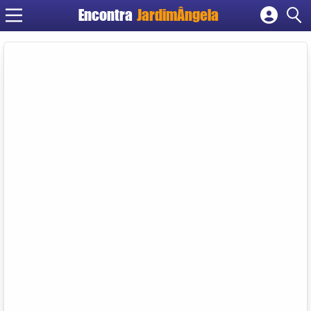
Encontra
JardimÂngela
Cadastrar empresa
Fazer login
Criar conta