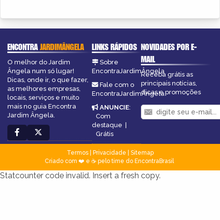
ENCONTRA
JARDIMÂNGELA
LINKS RÁPIDOS
NOVIDADES POR E-
MAIL
O melhor do Jardim
Sobre
Ângela num só lugar!
EncontraJardimÂngela
Receba grátis as
Dicas, onde ir, o que fazer,
principais notícias,
Fale com o
as melhores empresas,
dicas e promoções
EncontraJardimÂngela
locais, serviços e muito
mais no guia Encontra
ANUNCIE
:
Jardim Ângela.
Com
destaque
|
Grátis
Termos
|
Privacidade
|
Sitemap
Criado com ❤️ e ☕ pelo time do EncontraBrasil
Statcounter code invalid. Insert a fresh copy.