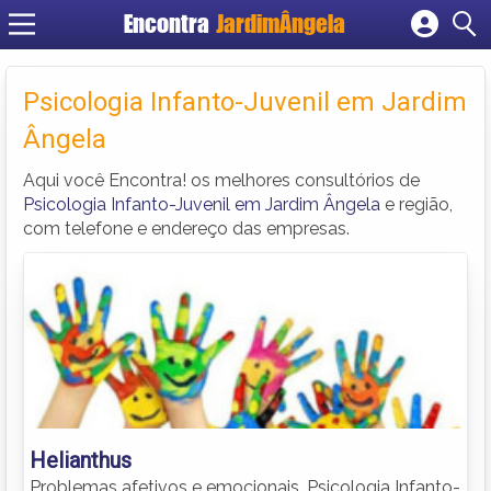
Encontra
JardimÂngela
Cadastrar empresa
Fazer login
Psicologia Infanto-Juvenil em Jardim
Criar conta
Ângela
Aqui você Encontra! os melhores consultórios de
Psicologia Infanto-Juvenil em Jardim Ângela
e região,
com telefone e endereço das empresas.
Helianthus
Problemas afetivos e emocionais. Psicologia Infanto-