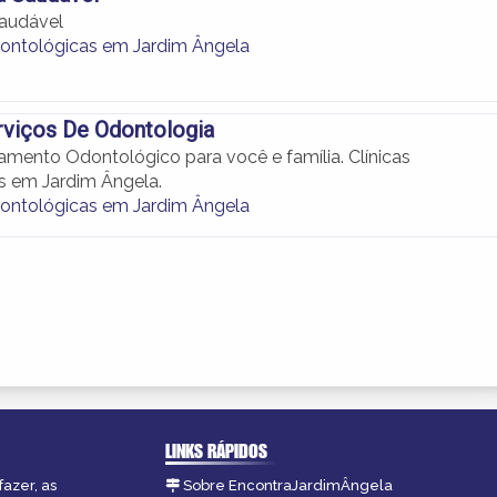
Saudável
dontológicas em Jardim Ângela
rviços De Odontologia
amento Odontológico para você e família. Clínicas
s em Jardim Ângela.
dontológicas em Jardim Ângela
LINKS RÁPIDOS
fazer, as
Sobre EncontraJardimÂngela