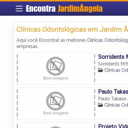
Encontra
JardimÂngela
Clínicas Odontológicas em Jardim 
Aqui você Encontra! as melhores
Clínicas Odontológ
empresas.
Sorridents 
Sorridents M'B
Clínicas O
Paulo Takas
Paulo Takase 
Clínicas O
Projeto Vid