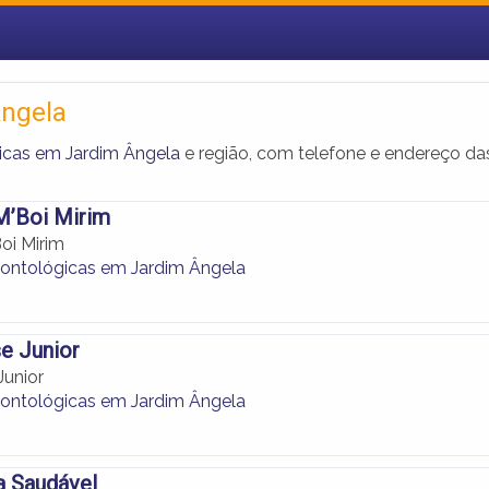
Ângela
icas em Jardim Ângela
e região, com telefone e endereço da
M’Boi Mirim
oi Mirim
dontológicas em Jardim Ângela
e Junior
Junior
dontológicas em Jardim Ângela
a Saudável