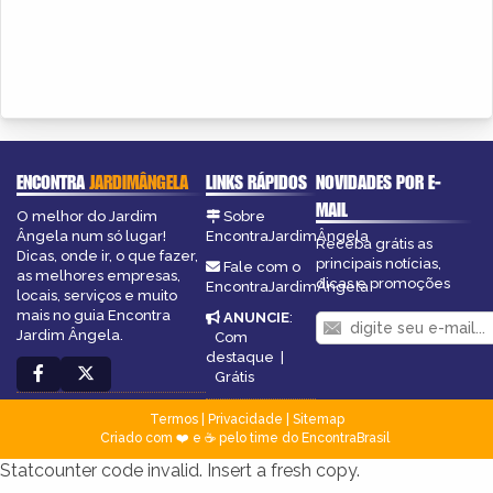
ENCONTRA
JARDIMÂNGELA
LINKS RÁPIDOS
NOVIDADES POR E-
MAIL
O melhor do Jardim
Sobre
Ângela num só lugar!
EncontraJardimÂngela
Receba grátis as
Dicas, onde ir, o que fazer,
principais notícias,
Fale com o
as melhores empresas,
dicas e promoções
EncontraJardimÂngela
locais, serviços e muito
mais no guia Encontra
ANUNCIE
:
Jardim Ângela.
Com
destaque
|
Grátis
Termos
|
Privacidade
|
Sitemap
Criado com ❤️ e ☕ pelo time do EncontraBrasil
Statcounter code invalid. Insert a fresh copy.