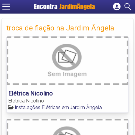
Encontra
JardimÂngela
Cadastrar empresa
Fazer login
troca de fiação na Jardim Ângela
Criar conta
Elétrica Nicolino
Elétrica Nicolino
Instalações Elétricas em Jardim Ângela