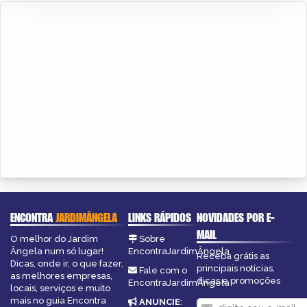
ENCONTRA
JARDIMÂNGELA
LINKS RÁPIDOS
NOVIDADES POR E-
MAIL
O melhor do Jardim
Sobre
Ângela num só lugar!
EncontraJardimÂngela
Receba grátis as
Dicas, onde ir, o que fazer,
principais notícias,
Fale com o
as melhores empresas,
dicas e promoções
EncontraJardimÂngela
locais, serviços e muito
mais no guia Encontra
ANUNCIE
: