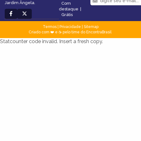
Jardim Ângela.
Com
destaque
|
Grátis
Termos
|
Privacidade
|
Sitemap
Criado com ❤️ e ☕ pelo time do EncontraBrasil
Statcounter code invalid. Insert a fresh copy.