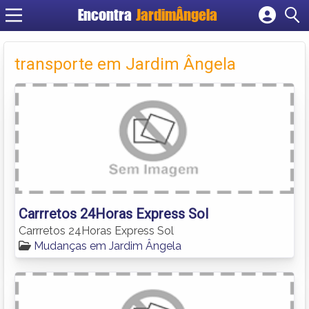
Encontra
JardimÂngela
Cadastrar empresa
Fazer login
transporte em Jardim Ângela
Criar conta
Carrretos 24Horas Express Sol
Carrretos 24Horas Express Sol
Mudanças em Jardim Ângela