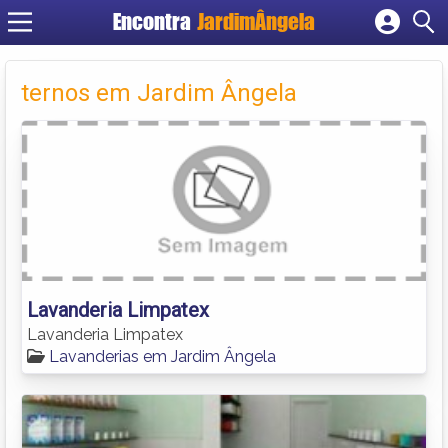
Encontra
JardimÂngela
Cadastrar empresa
Fazer login
ternos em Jardim Ângela
Criar conta
Lavanderia Limpatex
Lavanderia Limpatex
Lavanderias em Jardim Ângela