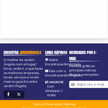
ENCONTRA
JARDIMÂNGELA
LINKS RÁPIDOS
NOVIDADES POR E-
MAIL
O melhor do Jardim
Sobre
Ângela num só lugar!
EncontraJardimÂngela
Receba grátis as
Dicas, onde ir, o que fazer,
principais notícias,
Fale com o
as melhores empresas,
dicas e promoções
EncontraJardimÂngela
locais, serviços e muito
mais no guia Encontra
ANUNCIE
:
Jardim Ângela.
Com
destaque
|
Grátis
Termos
|
Privacidade
|
Sitemap