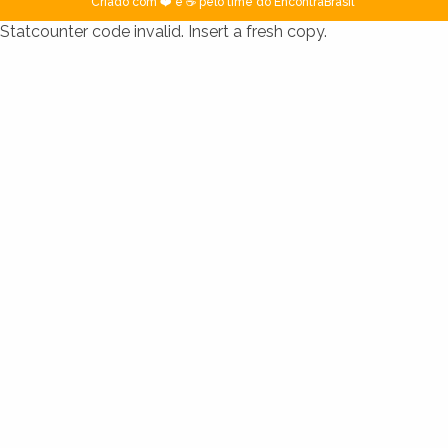
Criado com ❤️ e ☕ pelo time do EncontraBrasil
Statcounter code invalid. Insert a fresh copy.