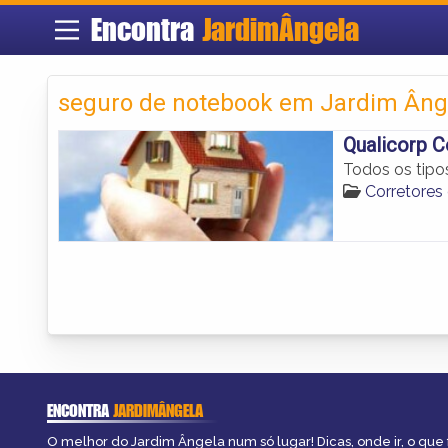
Encontra
JardimÂngela
seguro de notebook em Jardim Âng
Qualicorp C
Todos os tipo
Corretores
ENCONTRA
JARDIMÂNGELA
O melhor do Jardim Ângela num só lugar! Dicas, onde ir, o que 