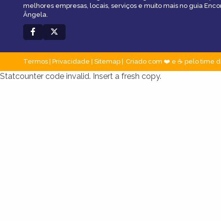
melhores empresas, locais, serviços e muito mais no guia Enco
Ângela.
Termos
|
Privacidade
|
Sitemap
Criado com ❤️ e ☕ pelo time d
Statcounter code invalid. Insert a fresh copy.