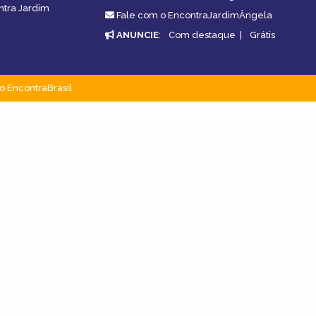
ntra Jardim
Fale com o EncontraJardimÂngela
ANUNCIE
:
Com destaque
|
Grátis
o EncontraBrasil