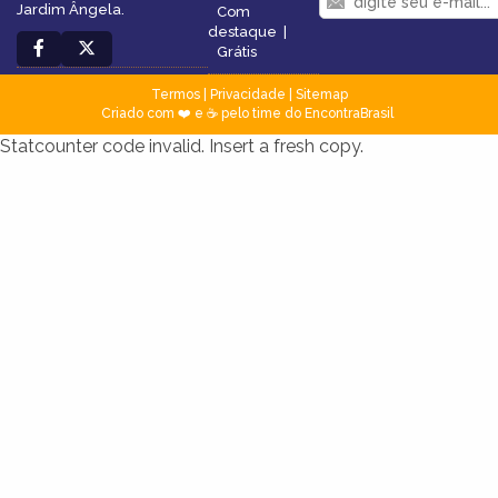
Jardim Ângela.
Com
destaque
|
Grátis
Termos
|
Privacidade
|
Sitemap
Criado com ❤️ e ☕ pelo time do EncontraBrasil
Statcounter code invalid. Insert a fresh copy.