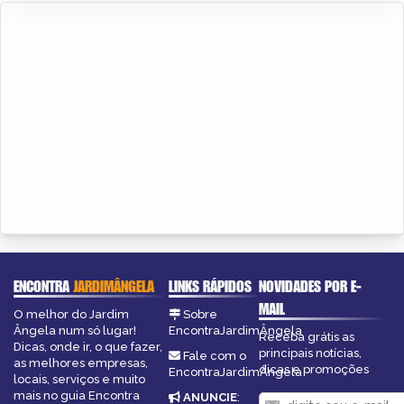
ENCONTRA
JARDIMÂNGELA
LINKS RÁPIDOS
NOVIDADES POR E-
MAIL
O melhor do Jardim
Sobre
Ângela num só lugar!
EncontraJardimÂngela
Receba grátis as
Dicas, onde ir, o que fazer,
principais notícias,
Fale com o
as melhores empresas,
dicas e promoções
EncontraJardimÂngela
locais, serviços e muito
mais no guia Encontra
ANUNCIE
: