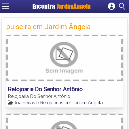
Encontra
JardimÂngela
Cadastrar empresa
Fazer login
pulseira em Jardim Ângela
Criar conta
Relojoaria Do Senhor Antônio
Relojoaria Do Senhor Antônio
Joalherias e Relojoarias em Jardim Ângela