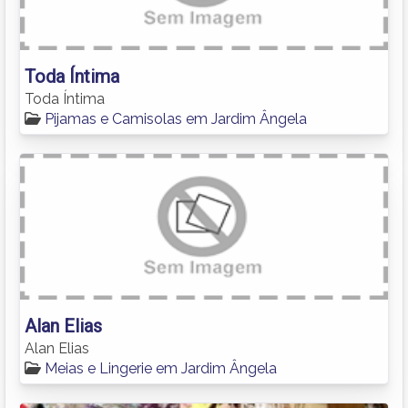
Toda Íntima
Toda Íntima
Pijamas e Camisolas em Jardim Ângela
Alan Elias
Alan Elias
Meias e Lingerie em Jardim Ângela