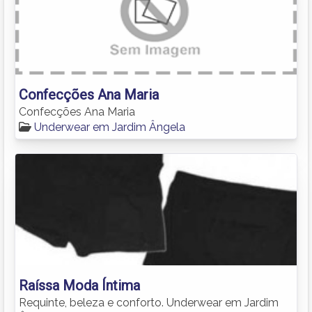
Confecções Ana Maria
Confecções Ana Maria
Underwear em Jardim Ângela
Raíssa Moda Íntima
Requinte, beleza e conforto. Underwear em Jardim