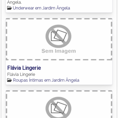
Ângela.
Underwear em Jardim Ângela
Flávia Lingerie
Flávia Lingerie
Roupas Íntimas em Jardim Ângela