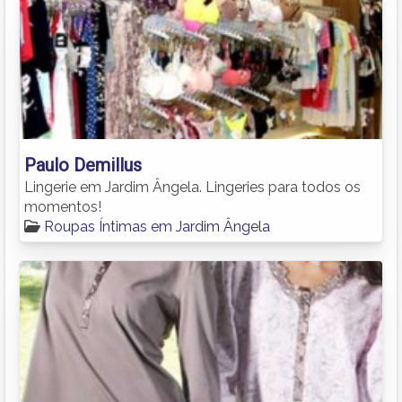
Paulo Demillus
Lingerie em Jardim Ângela. Lingeries para todos os
momentos!
Roupas Íntimas em Jardim Ângela