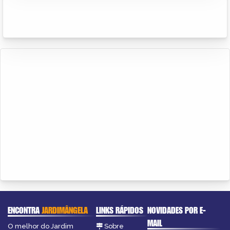
ENCONTRA
JARDIMÂNGELA
LINKS RÁPIDOS
NOVIDADES POR E-
MAIL
O melhor do Jardim
Sobre