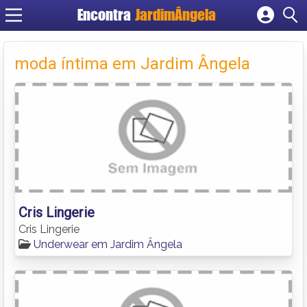
Encontra
JardimÂngela
Cadastrar empresa
Fazer login
moda íntima em Jardim Ângela
Criar conta
Cris Lingerie
Cris Lingerie
Underwear em Jardim Ângela