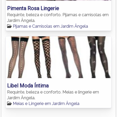
Pimenta Rosa Lingerie
Requinte, beleza e conforto. Pijamas e camisolas em
Jardim Ângela.
Pijamas e Camisolas em Jardim Ângela
Libel Moda Íntima
Requinte, beleza e conforto. Meias e lingerie em
Jardim Ângela.
Meias e Lingerie em Jardim Ângela