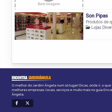
Son Pipas
Produtos de q
Lojas Dive
ENCONTRA
JARDIMÂNGELA
O melhor do Jardim Ângela num só lugar! Dicas, onde ir, o que 
melhores empresas, locais, serviços e muito mais no guia Enco
Ângela.