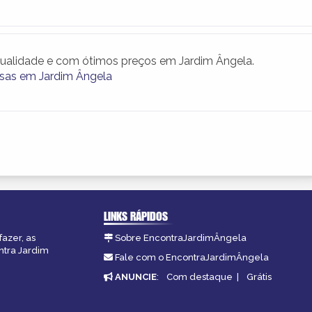
ualidade e com ótimos preços em Jardim Ângela.
rsas em Jardim Ângela
LINKS RÁPIDOS
fazer, as
Sobre EncontraJardimÂngela
ntra Jardim
Fale com o EncontraJardimÂngela
ANUNCIE
:
Com destaque
|
Grátis