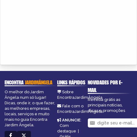
ENCONTRA
JARDIMÂNGELA
LINKS RÁPIDOS
NOVIDADES POR E-
MAIL
O melhor do Jardim
Sobre
Ângela num só lugar!
EncontraJardimÂngela
Receba grátis as
Dicas, onde ir, o que fazer,
principais notícias,
Fale com o
as melhores empresas,
dicas e promoções
EncontraJardimÂngela
locais, serviços e muito
mais no guia Encontra
ANUNCIE
:
Jardim Ângela.
Com
destaque
|
Grátis