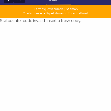
Termos
|
Privacidade
|
Sitemap
Criado com ❤️ e ☕ pelo time do EncontraBrasil
Statcounter code invalid. Insert a fresh copy.