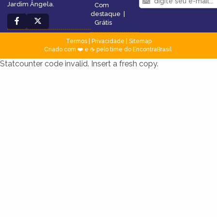
Jardim Ângela.
Com
destaque
|
Grátis
Termos
|
Privacidade
|
Sitemap
Criado com ❤️ e ☕ pelo time do EncontraBrasil
Statcounter code invalid. Insert a fresh copy.