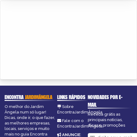
ENCONTRA
JARDIMÂNGELA
LINKS RÁPIDOS
NOVIDADES POR E-
MAIL
O melhor do Jardim
Sobre
Ângela num só lugar!
EncontraJardimÂngela
Receba grátis as
Dicas, onde ir, o que fazer,
principais notícias,
Fale com o
as melhores empresas,
dicas e promoções
EncontraJardimÂngela
locais, serviços e muito
mais no guia Encontra
ANUNCIE
: