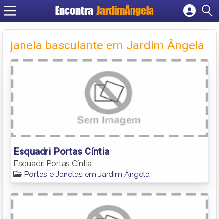
Encontra
JardimÂngela
Cadastrar empresa
Fazer login
janela basculante em Jardim Ângela
Criar conta
Esquadri Portas Cíntia
Esquadri Portas Cíntia
Portas e Janelas em Jardim Ângela