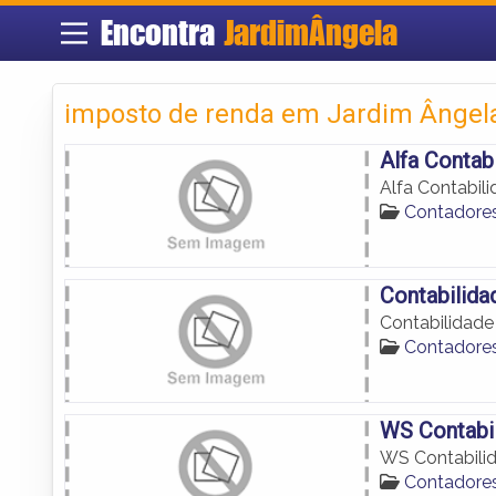
Encontra
JardimÂngela
imposto de renda em Jardim Ângel
Alfa Contab
Alfa Contabil
Contadores
Contabilida
Contabilidade
Contadores
WS Contabi
WS Contabili
Contadores