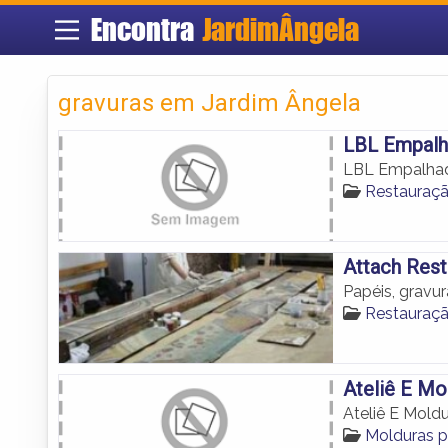
Encontra
JardimÂngela
gravuras em Jardim Ângela
LBL Empalh
LBL Empalhad
Restauraçã
Attach Res
Papéis, gravur
Restauraçã
Ateliê E Mo
Ateliê E Mold
Molduras p