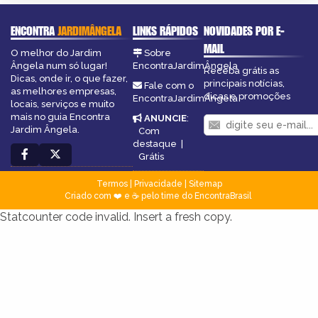
ENCONTRA
JARDIMÂNGELA
LINKS RÁPIDOS
NOVIDADES POR E-
MAIL
O melhor do Jardim
Sobre
Ângela num só lugar!
EncontraJardimÂngela
Receba grátis as
Dicas, onde ir, o que fazer,
principais notícias,
Fale com o
as melhores empresas,
dicas e promoções
EncontraJardimÂngela
locais, serviços e muito
mais no guia Encontra
ANUNCIE
:
Jardim Ângela.
Com
destaque
|
Grátis
Termos
|
Privacidade
|
Sitemap
Criado com ❤️ e ☕ pelo time do EncontraBrasil
Statcounter code invalid. Insert a fresh copy.