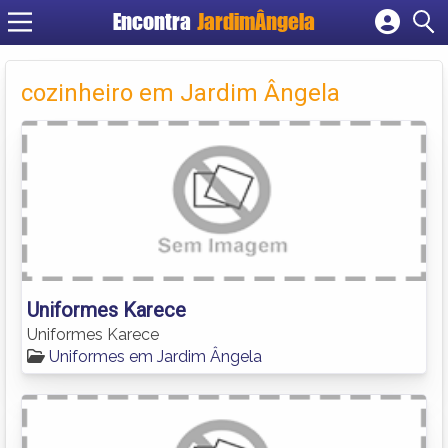
Encontra
JardimÂngela
Cadastrar empresa
Fazer login
cozinheiro em Jardim Ângela
Criar conta
Uniformes Karece
Uniformes Karece
Uniformes em Jardim Ângela