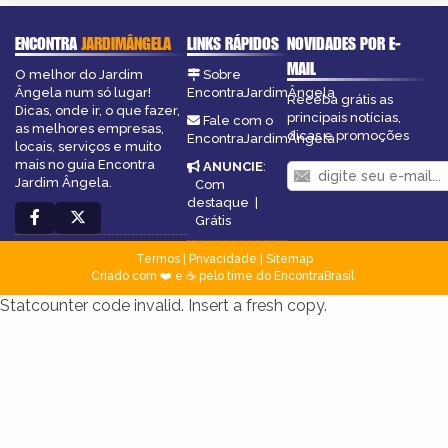
ENCONTRA
JARDIMÂNGELA
LINKS RÁPIDOS
NOVIDADES POR E-
MAIL
O melhor do Jardim
Sobre
Ângela num só lugar!
EncontraJardimÂngela
Receba grátis as
Dicas, onde ir, o que fazer,
principais notícias,
Fale com o
as melhores empresas,
dicas e promoções
EncontraJardimÂngela
locais, serviços e muito
mais no guia Encontra
ANUNCIE
:
Jardim Ângela.
Com
destaque
|
Grátis
Termos
|
Privacidade
|
Sitemap
Criado com ❤️ e ☕ pelo time do EncontraBrasil
Statcounter code invalid. Insert a fresh copy.