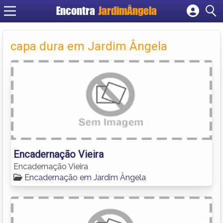
Encontra
JardimÂngela
Cadastrar empresa
Fazer login
capa dura em Jardim Ângela
Criar conta
Encadernação Vieira
Encadernação Vieira
Encadernação em Jardim Ângela