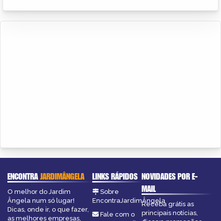
ENCONTRA
JARDIMÂNGELA
LINKS RÁPIDOS
NOVIDADES POR E-
MAIL
O melhor do Jardim
Sobre
Ângela num só lugar!
EncontraJardimÂngela
Receba grátis as
Dicas, onde ir, o que fazer,
principais notícias,
Fale com o
as melhores empresas,