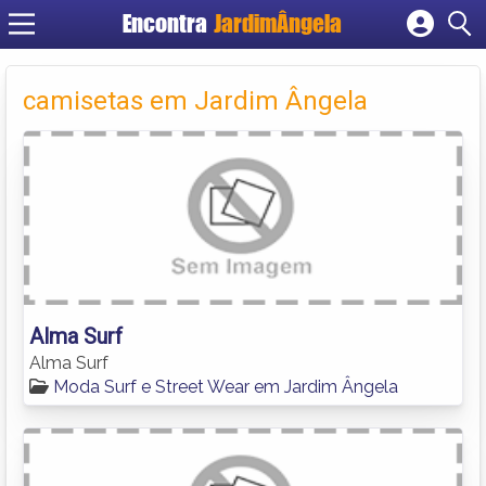
Encontra
JardimÂngela
Cadastrar empresa
Fazer login
camisetas em Jardim Ângela
Criar conta
Alma Surf
Alma Surf
Moda Surf e Street Wear em Jardim Ângela