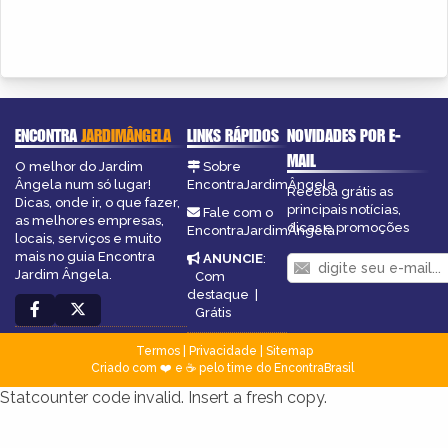
ENCONTRA
JARDIMÂNGELA
LINKS RÁPIDOS
NOVIDADES POR E-
MAIL
O melhor do Jardim
Sobre
Ângela num só lugar!
EncontraJardimÂngela
Receba grátis as
Dicas, onde ir, o que fazer,
principais notícias,
Fale com o
as melhores empresas,
dicas e promoções
EncontraJardimÂngela
locais, serviços e muito
mais no guia Encontra
ANUNCIE
:
Jardim Ângela.
Com
destaque
|
Grátis
Termos
|
Privacidade
|
Sitemap
Criado com ❤️ e ☕ pelo time do EncontraBrasil
Statcounter code invalid. Insert a fresh copy.