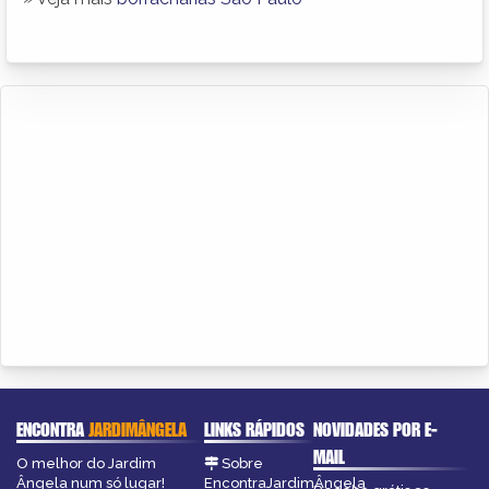
ENCONTRA
JARDIMÂNGELA
LINKS RÁPIDOS
NOVIDADES POR E-
MAIL
O melhor do Jardim
Sobre
Ângela num só lugar!
EncontraJardimÂngela