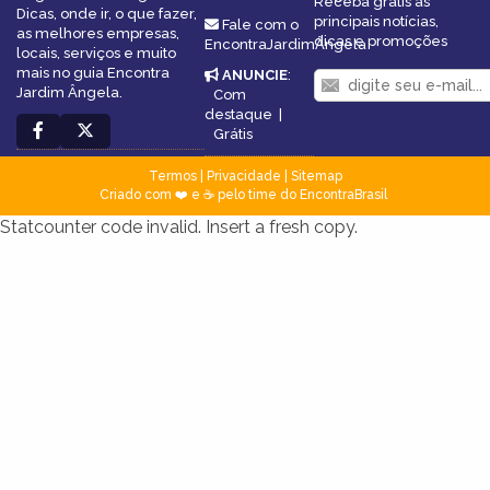
Receba grátis as
Dicas, onde ir, o que fazer,
principais notícias,
Fale com o
as melhores empresas,
dicas e promoções
EncontraJardimÂngela
locais, serviços e muito
mais no guia Encontra
ANUNCIE
:
Jardim Ângela.
Com
destaque
|
Grátis
Termos
|
Privacidade
|
Sitemap
Criado com ❤️ e ☕ pelo time do EncontraBrasil
Statcounter code invalid. Insert a fresh copy.