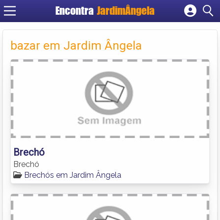
Encontra
JardimÂngela
Cadastrar empresa
Fazer login
bazar em Jardim Ângela
Criar conta
Brechó
Brechó
Brechós em Jardim Ângela