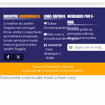
ENCONTRA
JARDIMÂNGELA
LINKS RÁPIDOS
NOVIDADES POR E-
MAIL
O melhor do Jardim
Sobre
Ângela num só lugar!
EncontraJardimÂngela
Receba grátis as
Dicas, onde ir, o que fazer,
principais notícias,
Fale com o
as melhores empresas,
dicas e promoções
EncontraJardimÂngela
locais, serviços e muito
mais no guia Encontra
ANUNCIE
:
Jardim Ângela.
Com
destaque
|
Grátis
Termos
|
Privacidade
|
Sitemap
Criado com ❤️ e ☕ pelo time do EncontraBrasil
Statcounter code invalid. Insert a fresh copy.