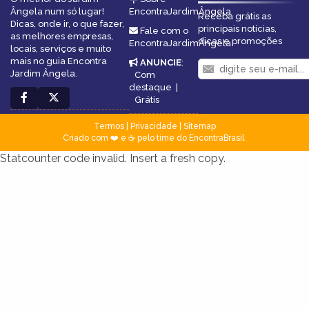
Ângela num só lugar!
EncontraJardimÂngela
Receba grátis as
Dicas, onde ir, o que fazer,
principais notícias,
Fale com o
as melhores empresas,
dicas e promoções
EncontraJardimÂngela
locais, serviços e muito
mais no guia Encontra
ANUNCIE
:
Jardim Ângela.
Com
destaque
|
Grátis
Termos
|
Privacidade
|
Sitemap
Criado com ❤️ e ☕ pelo time do EncontraBrasil
Statcounter code invalid. Insert a fresh copy.