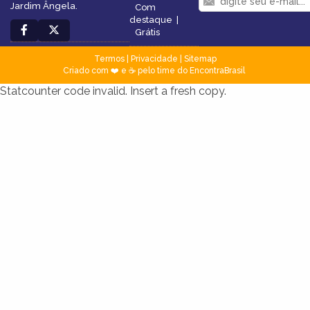
Jardim Ângela.
Com
destaque
|
Grátis
Termos
|
Privacidade
|
Sitemap
Criado com ❤️ e ☕ pelo time do EncontraBrasil
Statcounter code invalid. Insert a fresh copy.