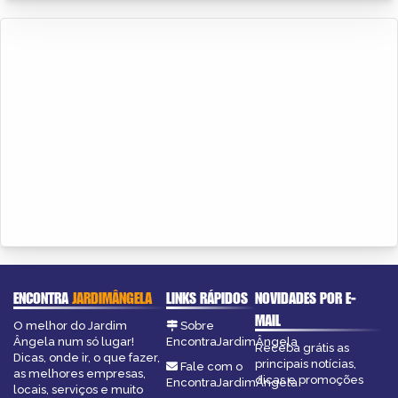
ENCONTRA
JARDIMÂNGELA
LINKS RÁPIDOS
NOVIDADES POR E-
MAIL
O melhor do Jardim
Sobre
Ângela num só lugar!
EncontraJardimÂngela
Receba grátis as
Dicas, onde ir, o que fazer,
principais notícias,
Fale com o
as melhores empresas,
dicas e promoções
EncontraJardimÂngela
locais, serviços e muito