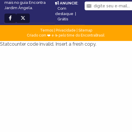
mais no guia Encontra
ANUNCIE
:
Jardim Ângela.
Com
destaque
|
Grátis
Termos
|
Privacidade
|
Sitemap
Criado com ❤️ e ☕ pelo time do EncontraBrasil
Statcounter code invalid. Insert a fresh copy.