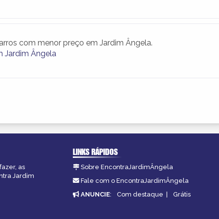
arros com menor preço em Jardim Ângela.
 Jardim Ângela
LINKS RÁPIDOS
fazer, as
Sobre EncontraJardimÂngela
ntra Jardim
Fale com o EncontraJardimÂngela
ANUNCIE
:
Com destaque
|
Grátis