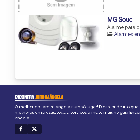
MG Soud
Alarme para c
Alarmes em
ENCONTRA
JARDIMÂNGELA
O melhor do Jardim Ângela num só lugar! Dicas, onde ir, o que 
melhores empresas, locais, serviços e muito mais no guia Enco
Ângela.