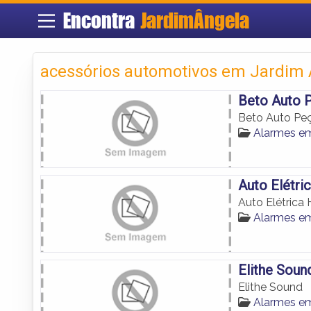
Encontra
JardimÂngela
acessórios automotivos em Jardim
Beto Auto 
Beto Auto Pe
Alarmes em
Auto Elétri
Auto Elétrica
Alarmes em
Elithe Soun
Elithe Sound
Alarmes em